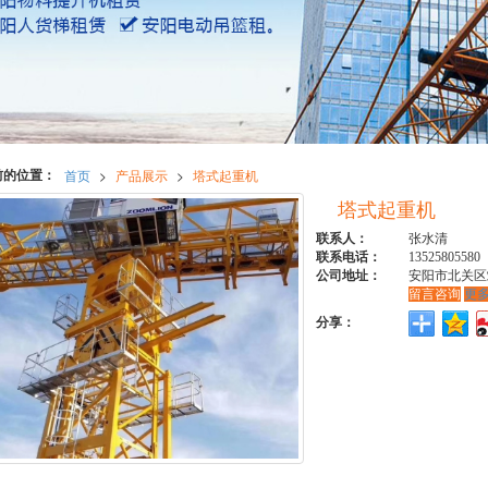
前的位置：
首页
>
产品展示
>
塔式起重机
塔式起重机
联系人：
张水清
联系电话：
13525805580
公司地址：
安阳市北关区
留言咨询
更
分享：