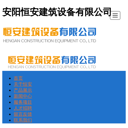
安阳恒安建筑设备有限公司
首页
首
关
产
新
服
人
留
联
关于恒安
产品展示
页
于
品
闻
务
才
言
系
新闻中心
服务项目
人才招聘
恒
展
中
项
招
反
我
留言反馈
联系我们
安
示
心
目
聘
馈
们