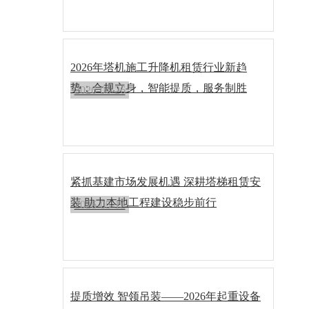
2026年塔机施工升降机租赁行业新趋
势：合规立身，智能提质，服务制胜
2026-06-26
紧抓基建市场发展机遇 深耕塔梯租赁安
装 助力本地工程建设稳步前行
2026-05-12
提质增效 智领吊装——2026年起重设备