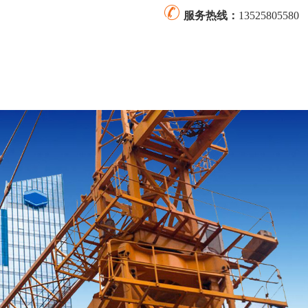
服务热线：
13525805580